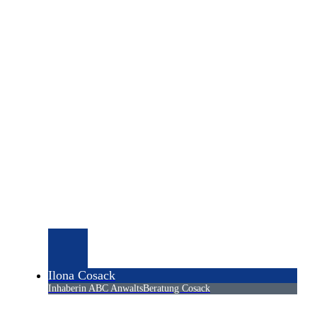
Ilona Cosack
Inhaberin ABC AnwaltsBeratung Cosack