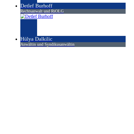
Detlef Burhoff
Rechtsanwalt und RiOLG
Hülya Dalkilic
Anwältin und Syndikusanwältin