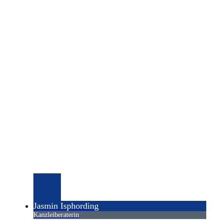
Jasmin Isphording
Kanzleiberaterin