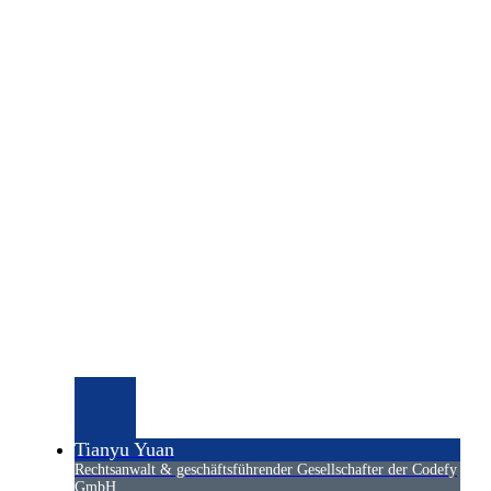
Tianyu Yuan
Rechtsanwalt & geschäftsführender Gesellschafter der Codefy
GmbH