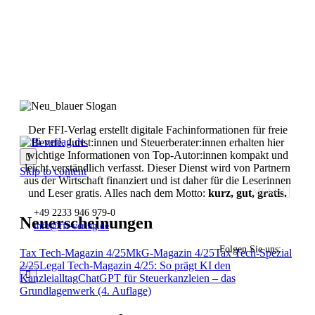
Der FFI-Verlag erstellt digitale Fachinformationen für freie
Berufe. Jurist:innen und Steuerberater:innen erhalten hier
wichtige Informationen von Top-Autor:innen kompakt und

leicht verständlich verfasst. Dieser Dienst wird von Partnern
Skip to content
aus der Wirtschaft finanziert und ist daher für die Leserinnen
MENU
und Leser gratis. Alles nach dem Motto:
kurz, gut, gratis.
+49 2233 946 979-0
Neuerscheinungen
info@ffi-verlag.de
Folgen Sie uns:
Tax Tech-Magazin 4/25
MkG-Magazin 4/25
Tax Tech-Spezial
2/25
Legal Tech-Magazin 4/25: So prägt KI den

Kanzleialltag
ChatGPT für Steuerkanzleien – das
Grundlagenwerk (4. Auflage)