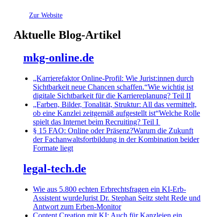
Zur Website
Aktuelle Blog-Artikel
mkg-online.de
„Karrierefaktor Online-Profil: Wie Jurist:innen durch
Sichtbarkeit neue Chancen schaffen.“Wie wichtig ist
digitale Sichtbarkeit für die Karriereplanung? Teil II
„Farben, Bilder, Tonalität, Struktur: All das vermittelt,
ob eine Kanzlei zeitgemäß aufgestellt ist“Welche Rolle
spielt das Internet beim Recruiting? Teil I
§ 15 FAO: Online oder Präsenz?Warum die Zukunft
der Fachanwaltsfortbildung in der Kombination beider
Formate liegt
legal-tech.de
Wie aus 5.800 echten Erbrechtsfragen ein KI-Erb-
Assistent wurdeJurist Dr. Stephan Seitz steht Rede und
Antwort zum Erben-Monitor
Content Creation mit KI: Auch für Kanzleien ein